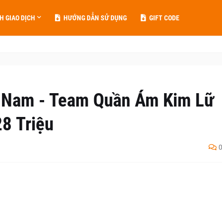
H GIAO DỊCH
HƯỚNG DẪN SỬ DỤNG
GIFT CODE
 Nam - Team Quần Ám Kim Lữ
8 Triệu