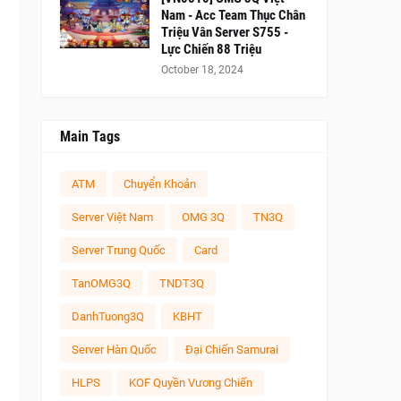
Nam - Acc Team Thục Chân
Triệu Vân Server S755 -
Lực Chiến 88 Triệu
October 18, 2024
Main Tags
ATM
Chuyển Khoản
Server Việt Nam
OMG 3Q
TN3Q
Server Trung Quốc
Card
TanOMG3Q
TNDT3Q
DanhTuong3Q
KBHT
Server Hàn Quốc
Đại Chiến Samurai
HLPS
KOF Quyền Vương Chiến