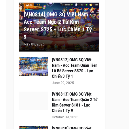
ATM
[VN0814] OMG 3Q Việt Nam -
Acc Team Ngô 2 Tử Kim
Server S725 - Lực Chiến 1 Tỷ
9
May 01, 2026
[VN0812] OMG 3Q Việt
Nam - Acc Team Quần Tiên
Lữ Bố Server S570 - Lực
Chiến 3 Tỷ 1
June 29, 2025
[VN0813] OMG 3Q Việt
Nam - Acc Team Quần 2 Tử
Kim Server S181 - Lực
Chiến 1 Tỷ 9
October 09, 2025
[VN0810] OMG 3Q Việt