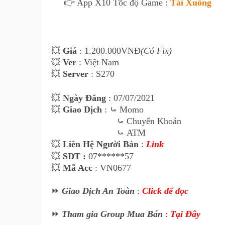
👉 App X10 Tốc độ Game :
Tải Xuống
💥
Giá
: 1.20
0
.000VNĐ
(Có Fix)
💥
Ver
: Việt Nam
💥
Server
: S270
💥
Ngày Đăng
: 07
/07/2021
💥
Giao Dịch
:
⤿
Momo
⤿
Chuyển Khoản
⤿
ATM
💥
Liên Hệ Ngư
ời Bán
:
Link
💥
SĐT :
07******57
💥
Mã Acc
: VN0677
⏩
Giao Dịch An Toàn
:
Click để đọc
⏩
Tham gia Group Mua Bán
:
Tại Đây