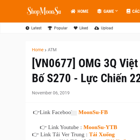
HOME
GAME
CÁC
Latest
Popular
Liked
Upload
Home
ATM
[VN0677] OMG 3Q Việt
Bố S270 - Lực Chiến 22
November 06, 2019
👉
Link Facebook :
MoonSu-FB
👉 Link Youtube :
MoonSu-YTB
👉 Link Tải Ver Trung :
Tải Xuống