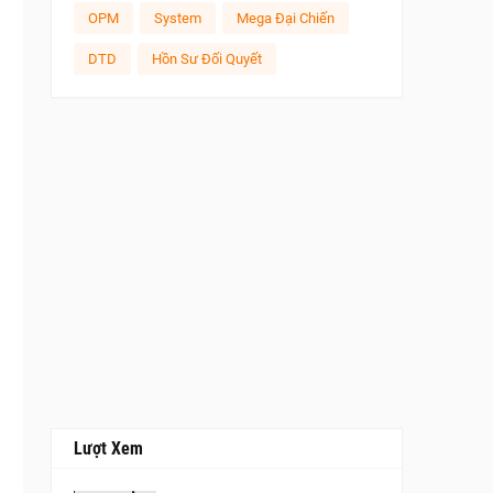
OPM
System
Mega Đại Chiến
DTD
Hồn Sư Đối Quyết
Lượt Xem