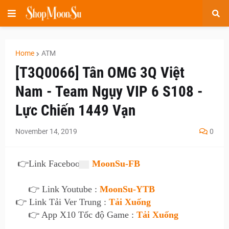
Home
ATM
[T3Q0066] Tân OMG 3Q Việt
Nam - Team Ngụy VIP 6 S108 -
Lực Chiến 1449 Vạn
November 14, 2019
0
👉
Link Facebook :
MoonSu-FB
👉 Link Youtube :
MoonSu-YTB
👉 Link Tải Ver Trung :
Tải Xuống
👉 App X10 Tốc độ Game :
Tải Xuống