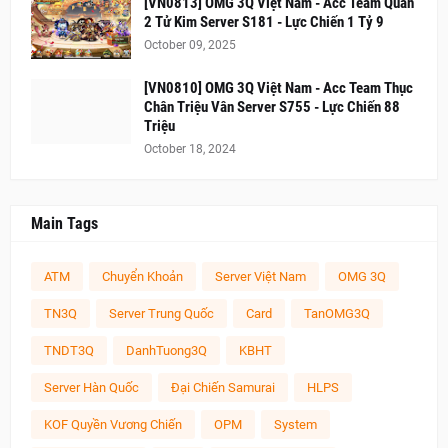
[VN0813] OMG 3Q Việt Nam - Acc Team Quần
2 Tử Kim Server S181 - Lực Chiến 1 Tỷ 9
October 09, 2025
[VN0810] OMG 3Q Việt Nam - Acc Team Thục
Chân Triệu Vân Server S755 - Lực Chiến 88
Triệu
October 18, 2024
Main Tags
ATM
Chuyển Khoản
Server Việt Nam
OMG 3Q
TN3Q
Server Trung Quốc
Card
TanOMG3Q
TNDT3Q
DanhTuong3Q
KBHT
Server Hàn Quốc
Đại Chiến Samurai
HLPS
KOF Quyền Vương Chiến
OPM
System