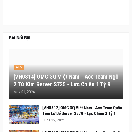
Bài Nổi Bật
ATM
[VN0814] OMG 3Q Việt Nam - Acc Team Ngô
2 Tử Kim Server S725 - Lực Chiến 1 Tỷ 9
May 01, 2026
[VN0812] OMG 3Q Việt Nam - Acc Team Quần
Tiên Lữ Bố Server S570 - Lực Chiến 3 Tỷ 1
June 29, 2025