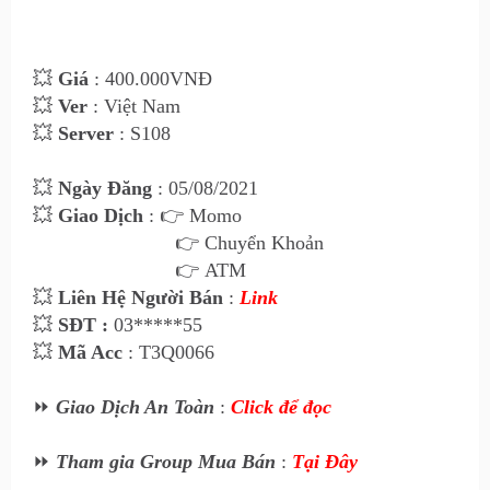
💥
Giá
: 40
0
.000VNĐ
💥
Ver
: Việt Nam
💥
Server
: S108
💥
Ngày Đăng
: 05
/08/2021
💥
Giao Dịch
:
👉 Momo
👉 Chuyển Khoản
👉 ATM
💥
Liên Hệ Ngư
ời Bán
:
Link
💥
SĐT :
03*****55
💥
Mã Acc
: T3Q0066
⏩
Giao Dịch An Toàn
:
Click để đọc
⏩
Tham gia Group Mua Bán
:
Tại Đây