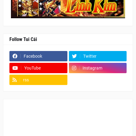
Follow Tui Cái
Facebook
Twitter
YouTube
Instagram
rss
Fanpage