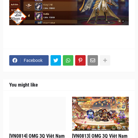
Facebook
You might like
[VN0814] OMG 3Q Việt Nam
[VN0813] OMG 3Q Việt Nam