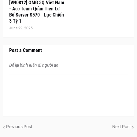
[VN0812] OMG 3Q Việt Nam
- Acc Team Quần Tiên Lữ
Bố Server S570 - Lực Chiến
3 Tỷ 1
June 29, 2025
Post a Comment
Để lại bình luận đi người ae
Previous Post
Next Post