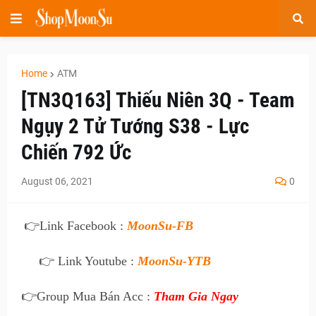
Home
ATM
[TN3Q163] Thiếu Niên 3Q - Team
Ngụy 2 Tử Tướng S38 - Lực
Chiến 792 Ức
August 06, 2021
0
👉
Link Facebook :
MoonSu-FB
👉 Link Youtube :
MoonSu-YTB
👉
Group Mua Bán Acc :
Tham Gia Ngay