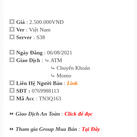
💥
Giá
: 2.500
.000VNĐ
💥
Ver
: Việt Nam
💥
Server
: S38
💥
Ngày Đăng
: 06
/08/2021
💥
Giao Dịch
:
⤿ ATM
⤿
Chuyển Khoản
⤿
Momo
💥
Liên Hệ Ngư
ời Bán
:
Link
💥
SĐT :
0769988113
💥
Mã Acc
: TN3Q163
⏩
Giao Dịch An Toàn
:
Click để đọc
⏩
Tham gia Group Mua Bán
:
Tại Đây