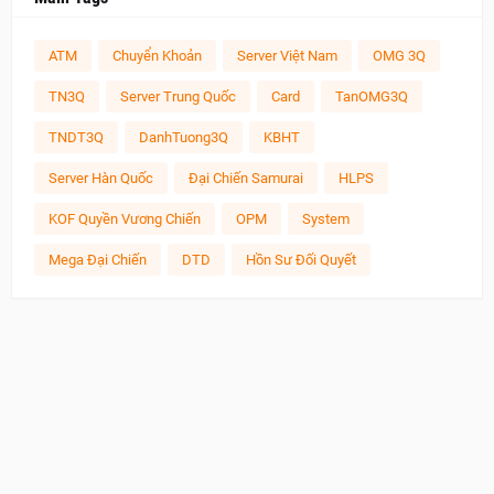
ATM
Chuyển Khoản
Server Việt Nam
OMG 3Q
TN3Q
Server Trung Quốc
Card
TanOMG3Q
TNDT3Q
DanhTuong3Q
KBHT
Server Hàn Quốc
Đại Chiến Samurai
HLPS
KOF Quyền Vương Chiến
OPM
System
Mega Đại Chiến
DTD
Hồn Sư Đối Quyết