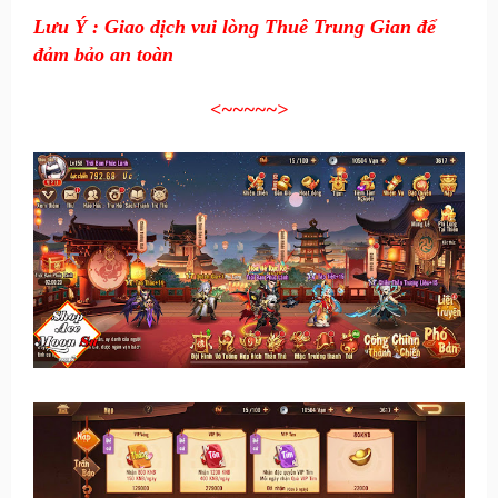
Lưu Ý : Giao dịch vui lòng Thuê Trung Gian để
đảm bảo an toàn
<~~~~~
>