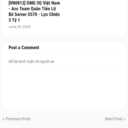
[VN0812] OMG 3Q Việt Nam
- Acc Team Quần Tiên Lữ
Bố Server S570 - Lực Chiến
3 Tỷ 1
June 29, 2025
Post a Comment
Để lại bình luận đi người ae
Previous Post
Next Post