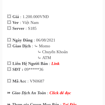
💥
Giá
: 1.200
.000VNĐ
💥
Ver
: Việt Nam
💥
Server
: S185
💥
Ngày Đăng
: 06
/08/2021
💥
Giao Dịch
:
⤿
Momo
⤿
Chuyển Khoản
⤿
ATM
💥
Liên Hệ Ngư
ời Bán
:
Link
💥
SĐT :
09*****36
💥
Mã Acc
: VN0687
⏩
Giao Dịch An Toàn
:
Click để đọc
⏩
Tham gia Group Mua Bán
:
Tại Đây