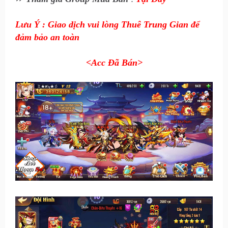
Lưu Ý : Giao dịch vui lòng Thuê Trung Gian để
đảm bảo an toàn
<Acc Đã Bán
>