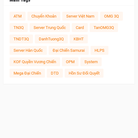
ATM
Chuyển Khoản
Server Việt Nam
OMG 3Q
TN3Q
Server Trung Quốc
Card
TanOMG3Q
TNDT3Q
DanhTuong3Q
KBHT
Server Hàn Quốc
Đại Chiến Samurai
HLPS
KOF Quyền Vương Chiến
OPM
System
Mega Đại Chiến
DTD
Hồn Sư Đối Quyết