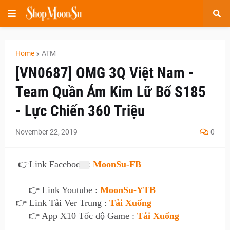
Home
ATM
[VN0687] OMG 3Q Việt Nam -
Team Quần Ám Kim Lữ Bố S185
- Lực Chiến 360 Triệu
November 22, 2019
0
👉
Link Facebook :
MoonSu-FB
👉 Link Youtube :
MoonSu-YTB
👉 Link Tải Ver Trung :
Tải Xuống
👉 App X10 Tốc độ Game :
Tải Xuống