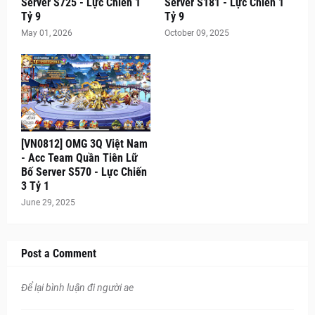
Server S725 - Lực Chiến 1
Server S181 - Lực Chiến 1
Tỷ 9
Tỷ 9
May 01, 2026
October 09, 2025
[VN0812] OMG 3Q Việt Nam
- Acc Team Quần Tiên Lữ
Bố Server S570 - Lực Chiến
3 Tỷ 1
June 29, 2025
Post a Comment
Để lại bình luận đi người ae