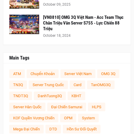
October 09, 2025
[VN0810] OMG 3Q Việt Nam - Acc Team Thục
Chân Triệu Vân Server S755 - Lực Chiến 88
Triệu
October 18, 2024
Main Tags
ATM
Chuyển Khoản
Server Việt Nam
OMG 3Q
TN3Q
Server Trung Quốc
Card
TanOMG3Q
TNDT3Q
DanhTuong3Q
KBHT
Server Hàn Quốc
Đại Chiến Samurai
HLPS
KOF Quyền Vương Chiến
OPM
System
Mega Đại Chiến
DTD
Hồn Sư Đối Quyết