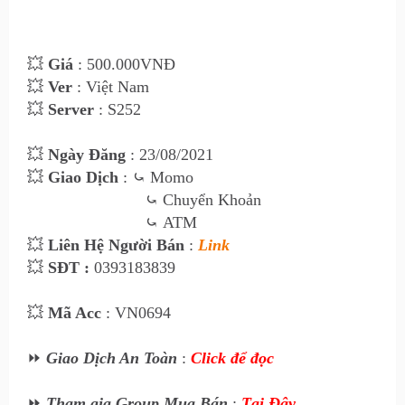
💥
Giá
: 500
.000VNĐ
💥
Ver
: Việt Nam
💥
Server
: S252
💥
Ngày Đăng
: 23
/08/2021
💥
Giao Dịch
:
⤿
Momo
⤿
Chuyển Khoản
⤿
ATM
💥
Liên Hệ Ngư
ời Bán
:
Link
💥
SĐT :
0393183839
💥
Mã Acc
: VN0694
⏩
Giao Dịch An Toàn
:
Click để đọc
⏩
Tham gia Group Mua Bán
:
Tại Đây