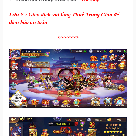
Lưu Ý : Giao dịch vui lòng Thuê Trung Gian để
đảm bảo an toàn
<~~~~~
>