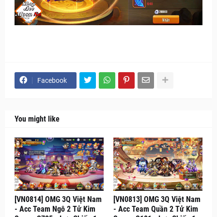
Facebook
You might like
[VN0814] OMG 3Q Việt Nam
[VN0813] OMG 3Q Việt Nam
- Acc Team Ngô 2 Tử Kim
- Acc Team Quần 2 Tử Kim