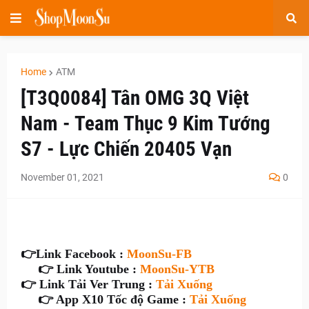
Home
ATM
[T3Q0084] Tân OMG 3Q Việt
Nam - Team Thục 9 Kim Tướng
S7 - Lực Chiến 20405 Vạn
November 01, 2021
0
👉
Link Facebook :
MoonSu-FB
👉 Link Youtube :
MoonSu-YTB
👉 Link Tải Ver Trung :
Tải Xuống
👉 App X10 Tốc độ Game :
Tải Xuống