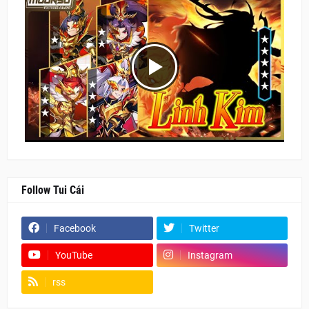
Follow Tui Cái
Facebook
Twitter
YouTube
Instagram
rss
Fanpage