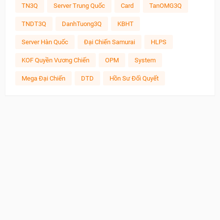
TN3Q
Server Trung Quốc
Card
TanOMG3Q
TNDT3Q
DanhTuong3Q
KBHT
Server Hàn Quốc
Đại Chiến Samurai
HLPS
KOF Quyền Vương Chiến
OPM
System
Mega Đại Chiến
DTD
Hồn Sư Đối Quyết