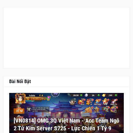
Bài Nổi Bật
ATM
[VN0814] OMG 3Q Việt Nam - Acc Team Ngô
2 Tử Kim Server S725 - Lực Chiến 1 Tỷ 9