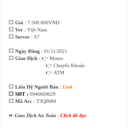
💥
Giá
: 7.50
0
.000VNĐ
💥
Ver
: Việt Nam
💥
Server
: S7
💥
Ngày Đăng
: 01
/11/2021
💥
Giao Dịch
:
👉 Momo
👉 Chuyển Khoản
👉 ATM
💥
Liên Hệ Ngư
ời Bán
:
Link
💥
SĐT :
0946669629
💥
Mã Acc
: T3Q0084
⏩
Giao Dịch An Toàn
:
Click để đọc