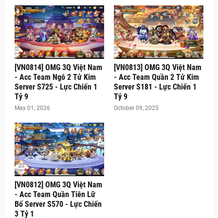
[VN0814] OMG 3Q Việt Nam
[VN0813] OMG 3Q Việt Nam
- Acc Team Ngô 2 Tử Kim
- Acc Team Quần 2 Tử Kim
Server S725 - Lực Chiến 1
Server S181 - Lực Chiến 1
Tỷ 9
Tỷ 9
May 01, 2026
October 09, 2025
[VN0812] OMG 3Q Việt Nam
- Acc Team Quần Tiên Lữ
Bố Server S570 - Lực Chiến
3 Tỷ 1