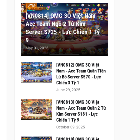
ATM
[VN0814] OMG 3Q Việt Nam -
Acc Team Ngô 2 Tử Kim
Server S725 - Lực Chiến 1 Tỷ
9
May 01, 2026
[VN0812] OMG 3Q Việt
Nam - Acc Team Quần Tiên
Lữ Bố Server S570 - Lực
Chiến 3 Tỷ 1
June 29, 2025
[VN0813] OMG 3Q Việt
Nam - Acc Team Quần 2 Tử
Kim Server S181 - Lực
Chiến 1 Tỷ 9
October 09, 2025
[VN0810] OMG 3Q Việt