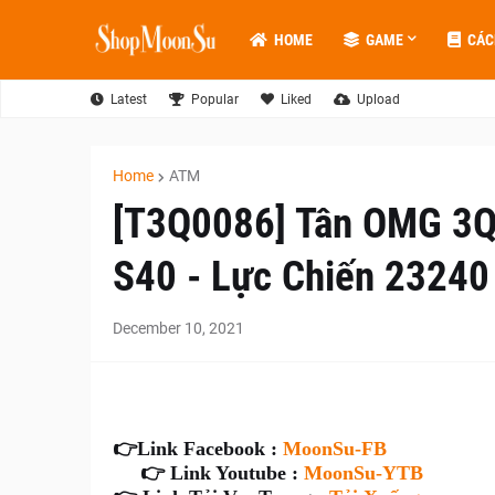
HOME
GAME
CÁC
Latest
Popular
Liked
Upload
Home
ATM
[T3Q0086] Tân OMG 3Q
S40 - Lực Chiến 23240
December 10, 2021
👉
Link Facebook :
MoonSu-FB
👉 Link Youtube :
MoonSu-YTB