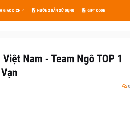
H GIAO DỊCH
HƯỚNG DẪN SỬ DỤNG
GIFT CODE
 Việt Nam - Team Ngô TOP 1
 Vạn