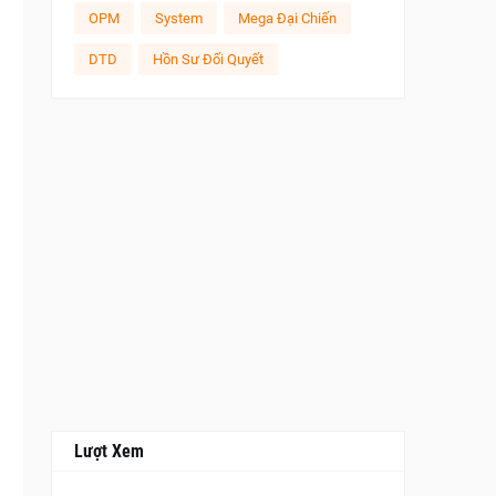
OPM
System
Mega Đại Chiến
DTD
Hồn Sư Đối Quyết
Lượt Xem