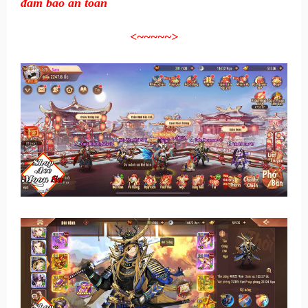
đảm bảo an toàn
<~~~~~
>