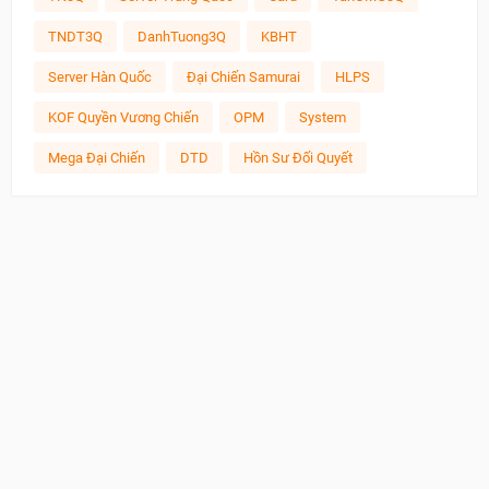
TNDT3Q
DanhTuong3Q
KBHT
Server Hàn Quốc
Đại Chiến Samurai
HLPS
KOF Quyền Vương Chiến
OPM
System
Mega Đại Chiến
DTD
Hồn Sư Đối Quyết