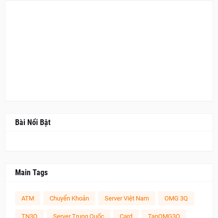
Bài Nổi Bật
Main Tags
ATM
Chuyển Khoản
Server Việt Nam
OMG 3Q
TN3Q
Server Trung Quốc
Card
TanOMG3Q