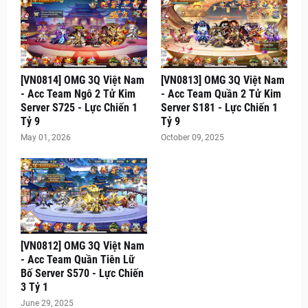
[VN0814] OMG 3Q Việt Nam
[VN0813] OMG 3Q Việt Nam
- Acc Team Ngô 2 Tử Kim
- Acc Team Quần 2 Tử Kim
Server S725 - Lực Chiến 1
Server S181 - Lực Chiến 1
Tỷ 9
Tỷ 9
May 01, 2026
October 09, 2025
[VN0812] OMG 3Q Việt Nam
- Acc Team Quần Tiên Lữ
Bố Server S570 - Lực Chiến
3 Tỷ 1
June 29, 2025