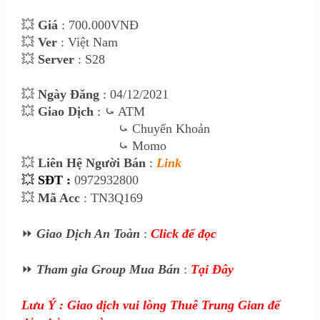
💥
Giá
: 700
.000VNĐ
💥
Ver
: Việt Nam
💥
Server
: S28
💥
Ngày Đăng
: 04
/12/2021
💥
Giao Dịch
:
⤿ ATM
⤿
Chuyển Khoản
⤿
Momo
💥
Liên Hệ Ngư
ời Bán
:
Link
💥
SĐT :
0972932800
💥
Mã Acc
: TN3Q169
⏩
Giao Dịch An Toàn
:
Click để đọc
⏩
Tham gia Group Mua Bán
:
Tại Đây
Lưu Ý : Giao dịch vui lòng Thuê Trung Gian để