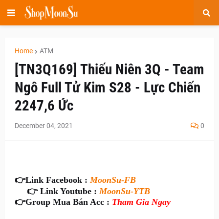
Home
ATM
[TN3Q169] Thiếu Niên 3Q - Team
Ngô Full Tử Kim S28 - Lực Chiến
2247,6 Ức
December 04, 2021
0
👉
Link Facebook :
MoonSu-FB
👉 Link Youtube :
MoonSu-YTB
👉
Group Mua Bán Acc :
Tham Gia Ngay