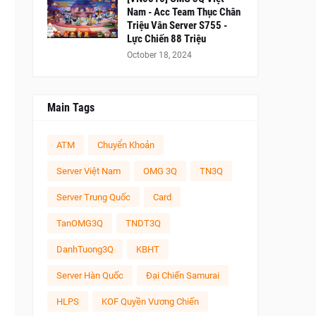
Nam - Acc Team Thục Chân
Triệu Vân Server S755 -
Lực Chiến 88 Triệu
October 18, 2024
Main Tags
ATM
Chuyển Khoản
Server Việt Nam
OMG 3Q
TN3Q
Server Trung Quốc
Card
TanOMG3Q
TNDT3Q
DanhTuong3Q
KBHT
Server Hàn Quốc
Đại Chiến Samurai
HLPS
KOF Quyền Vương Chiến