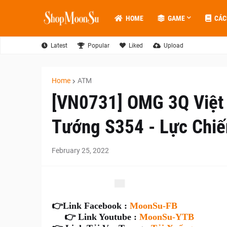
HOME
GAME
CÁC
Latest
Popular
Liked
Upload
Home
ATM
[VN0731] OMG 3Q Việt
Tướng S354 - Lực Chiế
February 25, 2022
👉
Link Facebook :
MoonSu-FB
👉 Link Youtube :
MoonSu-YTB