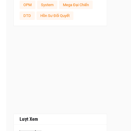
OPM
System
Mega Đại Chiến
DTD
Hồn Sư Đối Quyết
Lượt Xem