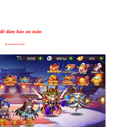
 để đảm bảo an toàn
<~~~~~
>