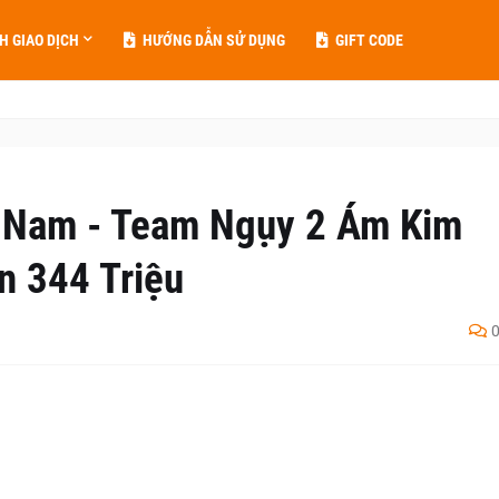
H GIAO DỊCH
HƯỚNG DẪN SỬ DỤNG
GIFT CODE
 Nam - Team Ngụy 2 Ám Kim
n 344 Triệu