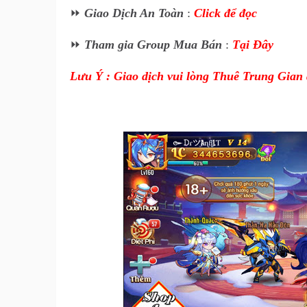
⏩
Giao Dịch An Toàn
:
Click để đọc
⏩
Tham gia Group Mua Bán
:
Tại Đây
Lưu Ý : Giao dịch vui lòng Thuê Trung Gian