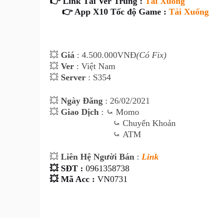
👉 Link Tải Ver Trung :
Tải Xuống
👉 App X10 Tốc độ Game :
Tải Xuống
💥
Giá
: 4.500
.000VNĐ
(Có Fix)
💥
Ver
: Việt Nam
💥
Server
: S354
💥
Ngày Đăng
: 26
/02/2021
💥
Giao Dịch
:
⤿
Momo
⤿
Chuyển Khoản
⤿
ATM
💥
Liên Hệ Ngư
ời Bán
:
Link
💥
SĐT :
0961358738
💥
Mã Acc
:
VN0731