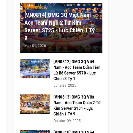
ATM
[VN0814] OMG 3Q Việt Nam -
Acc Team Ngô 2 Tử Kim
Server S725 - Lực Chiến 1 Tỷ
9
May 01, 2026
[VN0812] OMG 3Q Việt
Nam - Acc Team Quần Tiên
Lữ Bố Server S570 - Lực
Chiến 3 Tỷ 1
June 29, 2025
[VN0813] OMG 3Q Việt
Nam - Acc Team Quần 2 Tử
Kim Server S181 - Lực
Chiến 1 Tỷ 9
October 09, 2025
[VN0810] OMG 3Q Việt