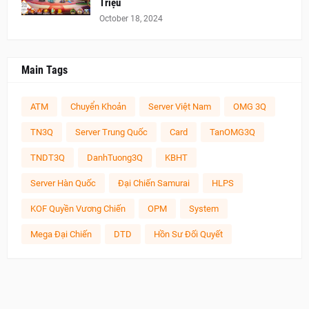
Triệu
October 18, 2024
Main Tags
ATM
Chuyển Khoản
Server Việt Nam
OMG 3Q
TN3Q
Server Trung Quốc
Card
TanOMG3Q
TNDT3Q
DanhTuong3Q
KBHT
Server Hàn Quốc
Đại Chiến Samurai
HLPS
KOF Quyền Vương Chiến
OPM
System
Mega Đại Chiến
DTD
Hồn Sư Đối Quyết