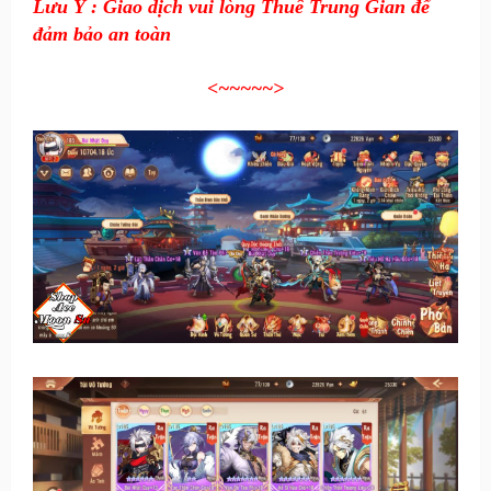
Lưu Ý : Giao dịch vui lòng Thuê Trung Gian để
đảm bảo an toàn
<~~~~~
>