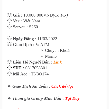
💥
Giá
: 10.000
.000VNĐ
(Có Fix)
💥
Ver
: Việt Nam
💥
Server
: S260
💥
Ngày Đăng
: 11
/03/2022
💥
Giao Dịch
:
⤿ ATM
⤿
Chuyển Khoản
⤿
Momo
💥
Liên Hệ Ngư
ời Bán
:
Link
💥
SĐT :
0817658301
💥
Mã Acc
: TN3Q174
⏩
Giao Dịch An Toàn
:
Click để đọc
⏩
Tham gia Group Mua Bán
:
Tại Đây