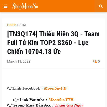
Home
ATM
[TN3Q174] Thiếu Niên 3Q - Team
Full Tử Kim TOP2 S260 - Lực
Chiến 10704.18 Ức
March 11, 2022
0
👉
Link Facebook :
MoonSu-FB
👉 Link Youtube :
MoonSu-YTB
👉
Group Mua Bán Acc :
Tham Gia Ngay