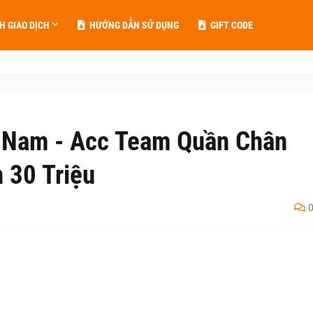
H GIAO DỊCH
HƯỚNG DẪN SỬ DỤNG
GIFT CODE
 Nam - Acc Team Quần Chân
 30 Triệu