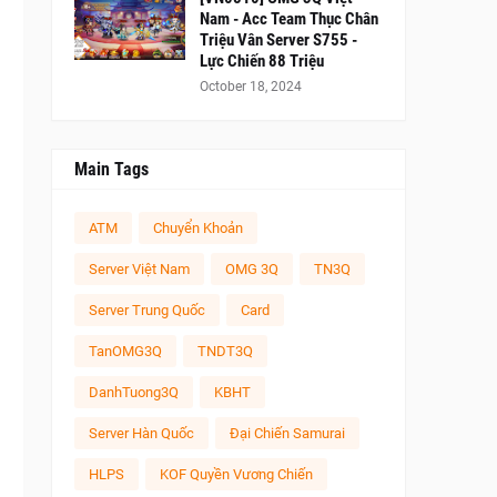
Nam - Acc Team Thục Chân
Triệu Vân Server S755 -
Lực Chiến 88 Triệu
October 18, 2024
Main Tags
ATM
Chuyển Khoản
Server Việt Nam
OMG 3Q
TN3Q
Server Trung Quốc
Card
TanOMG3Q
TNDT3Q
DanhTuong3Q
KBHT
Server Hàn Quốc
Đại Chiến Samurai
HLPS
KOF Quyền Vương Chiến