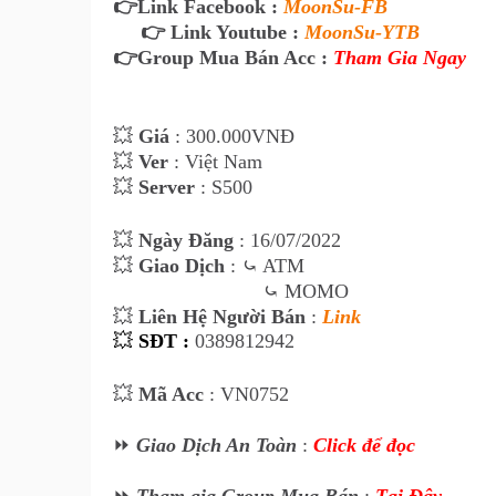
👉
Link Facebook :
MoonSu-FB
👉 Link Youtube :
MoonSu-YTB
👉
Group Mua Bán Acc :
Tham Gia Ngay
💥
Giá
: 300
.000VNĐ
💥
Ver
: Việt Nam
💥
Server
: S500
💥
Ngày Đăng
: 16
/07/2022
💥
Giao Dịch
:
⤿ ATM
⤿ MOMO
💥
Liên Hệ Ngư
ời Bán
:
Link
💥
SĐT :
0389812942
💥
Mã Acc
:
VN0752
⏩
Giao Dịch An Toàn
:
Click để đọc