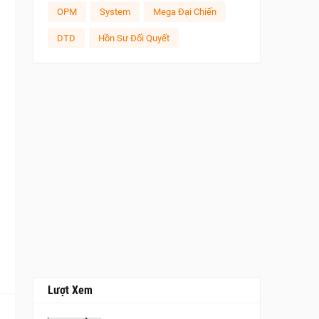
OPM
System
Mega Đại Chiến
DTD
Hồn Sư Đối Quyết
Lượt Xem