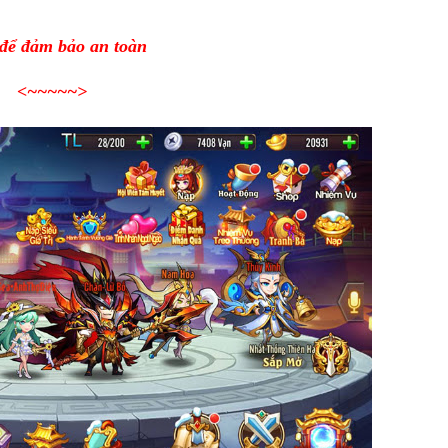
 để đảm bảo an toàn
<~~~~~
>