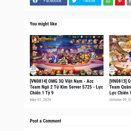
Facebook
Twitter
You might like
[VN0814] OMG 3Q Việt Nam - Acc
[VN0813] O
Team Ngô 2 Tử Kim Server S725 - Lực
Team Quần 
Chiến 1 Tỷ 9
Lực Chiến 
May 01, 2026
October 09, 
Post a Comment