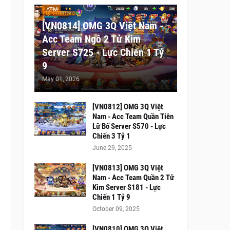
ATM
[VN0814] OMG 3Q Việt Nam -
Acc Team Ngô 2 Tử Kim
Server S725 - Lực Chiến 1 Tỷ
9
May 01, 2026
[VN0812] OMG 3Q Việt
Nam - Acc Team Quần Tiên
Lữ Bố Server S570 - Lực
Chiến 3 Tỷ 1
June 29, 2025
[VN0813] OMG 3Q Việt
Nam - Acc Team Quần 2 Tử
Kim Server S181 - Lực
Chiến 1 Tỷ 9
October 09, 2025
[VN0810] OMG 3Q Việt