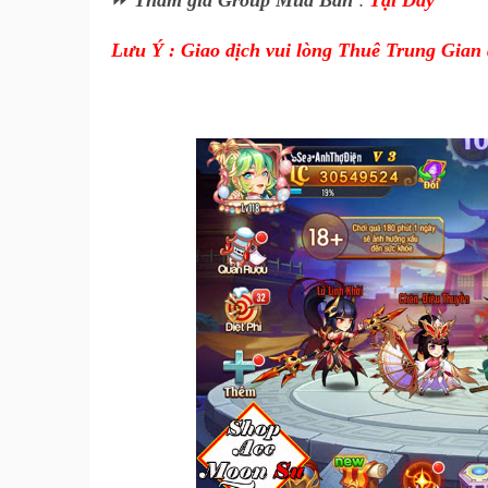
⏩
Tham gia Group Mua Bán
:
Tại Đây
Lưu Ý : Giao dịch vui lòng Thuê Trung Gian