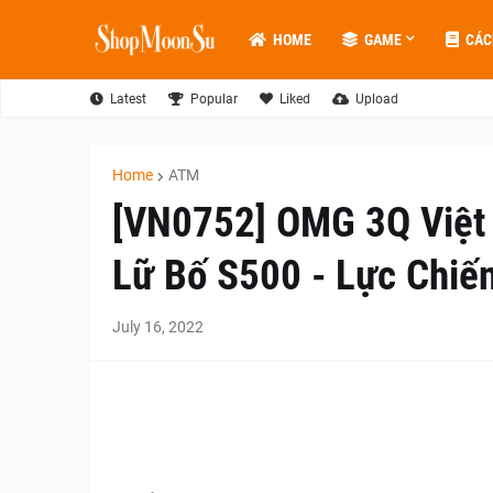
HOME
GAME
CÁC
Latest
Popular
Liked
Upload
Home
ATM
[VN0752] OMG 3Q Việt
Lữ Bố S500 - Lực Chiến
July 16, 2022