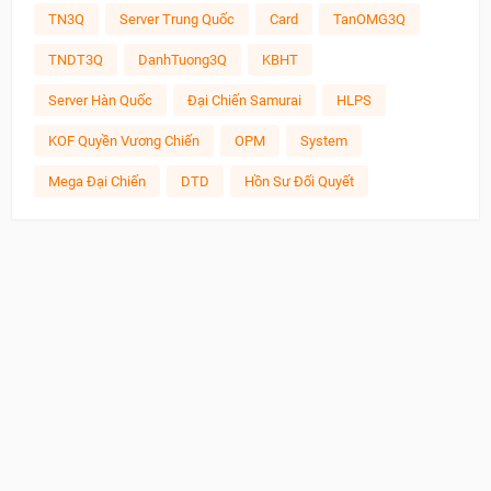
TN3Q
Server Trung Quốc
Card
TanOMG3Q
TNDT3Q
DanhTuong3Q
KBHT
Server Hàn Quốc
Đại Chiến Samurai
HLPS
KOF Quyền Vương Chiến
OPM
System
Mega Đại Chiến
DTD
Hồn Sư Đối Quyết