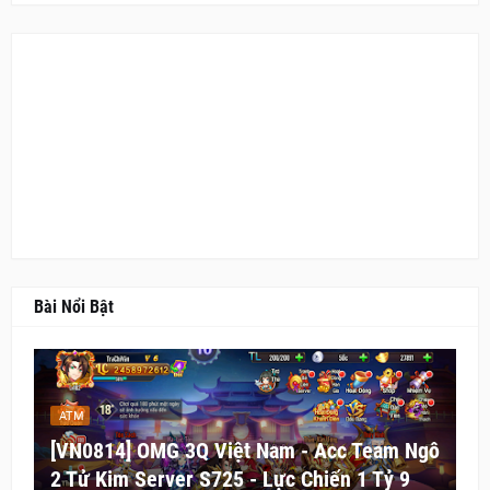
Bài Nổi Bật
ATM
[VN0814] OMG 3Q Việt Nam - Acc Team Ngô
2 Tử Kim Server S725 - Lực Chiến 1 Tỷ 9