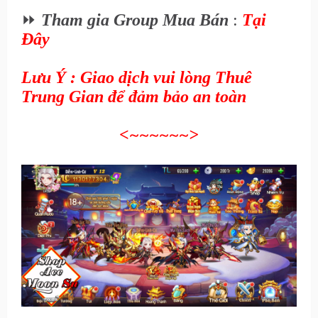
⏩
Tham gia Group Mua Bán
:
Tại
Đây
Lưu Ý : Giao dịch vui lòng Thuê
Trung Gian để đảm bảo an toàn
<~~~~~~
>