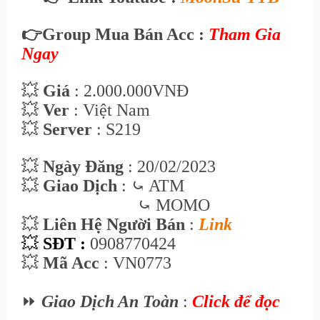
👉
Group Mua Bán Acc :
Tham Gia
Ngay
💥
Giá
: 2.000
.000VNĐ
💥
Ver
: Việt Nam
💥
Server
: S219
💥
Ngày Đăng
: 20
/02/2023
💥
Giao Dịch
:
⤿ ATM
⤿ MOMO
💥
Liên Hệ Ngư
ời Bán
:
Link
💥
SĐT :
0908770424
💥
Mã Acc
:
VN0773
⏩
Giao Dịch An Toàn
:
Click để đọc