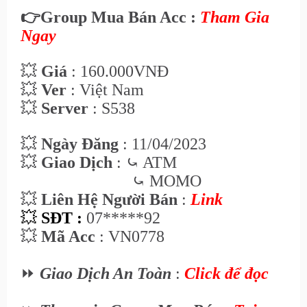
👉
Group Mua Bán Acc :
Tham Gia
Ngay
💥
Giá
: 160
.000VNĐ
💥
Ver
: Việt Nam
💥
Server
: S538
💥
Ngày Đăng
: 11
/04/2023
💥
Giao Dịch
:
⤿ ATM
⤿ MOMO
💥
Liên Hệ Ngư
ời Bán
:
Link
💥
SĐT :
07*****92
💥
Mã Acc
:
VN0778
⏩
Giao Dịch An Toàn
:
Click để đọc