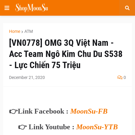
Home
ATM
[VN0778] OMG 3Q Việt Nam -
Acc Team Ngô Kim Chu Du S538
- Lực Chiến 75 Triệu
December 21, 2020
0
👉
Link Facebook :
MoonSu-FB
👉 Link Youtube :
MoonSu-YTB