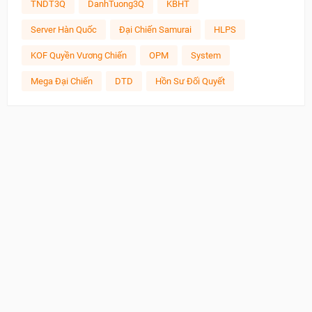
TNDT3Q
DanhTuong3Q
KBHT
Server Hàn Quốc
Đại Chiến Samurai
HLPS
KOF Quyền Vương Chiến
OPM
System
Mega Đại Chiến
DTD
Hồn Sư Đối Quyết