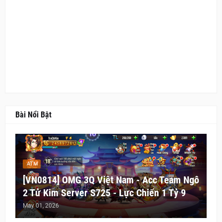
Bài Nổi Bật
ATM
[VN0814] OMG 3Q Việt Nam - Acc Team Ngô
2 Tử Kim Server S725 - Lực Chiến 1 Tỷ 9
May 01, 2026