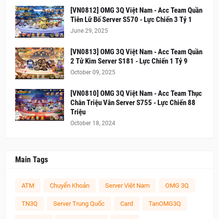
[VN0812] OMG 3Q Việt Nam - Acc Team Quần
Tiên Lữ Bố Server S570 - Lực Chiến 3 Tỷ 1
June 29, 2025
[VN0813] OMG 3Q Việt Nam - Acc Team Quần
2 Tử Kim Server S181 - Lực Chiến 1 Tỷ 9
October 09, 2025
[VN0810] OMG 3Q Việt Nam - Acc Team Thục
Chân Triệu Vân Server S755 - Lực Chiến 88
Triệu
October 18, 2024
Main Tags
ATM
Chuyển Khoản
Server Việt Nam
OMG 3Q
TN3Q
Server Trung Quốc
Card
TanOMG3Q