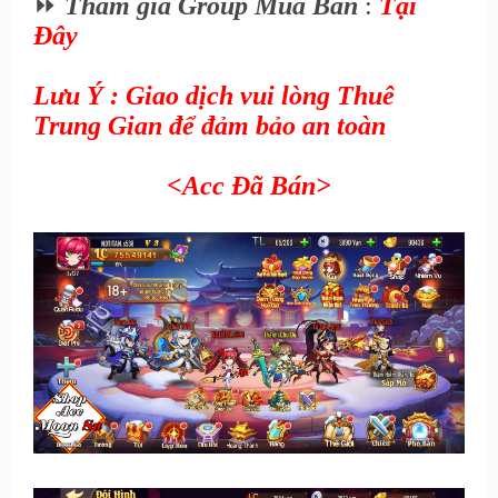
⏩
Tham gia Group Mua Bán
:
Tại
Đây
Lưu Ý : Giao dịch vui lòng Thuê
Trung Gian để đảm bảo an toàn
<Acc Đã Bán
>