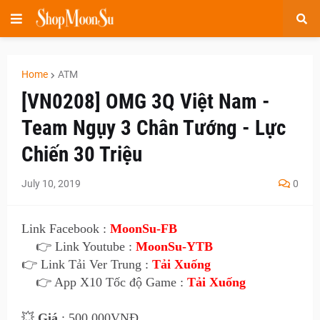
Home
ATM
[VN0208] OMG 3Q Việt Nam -
Team Ngụy 3 Chân Tướng - Lực
Chiến 30 Triệu
July 10, 2019
0
Link Facebook :
MoonSu-FB
👉 Link Youtube :
MoonSu-YTB
👉 Link Tải Ver Trung :
Tải Xuống
👉 App X10 Tốc độ Game :
Tải Xuống
💥
Giá
: 500.000VNĐ