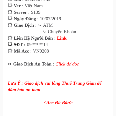
💥
Ver
: Việt Nam
💥
Server
: S139
💥
Ngày Đăng
: 10/07/2019
💥
Giao Dịch
:
⤿
ATM
⤿
Chuyển Khoản
💥
Liên Hệ Người Bán :
Link
💥
SĐT :
09*****14
💥
Mã Acc
: VN0208
⏩
Giao Dịch An Toàn
:
Click để đọc
Lưu Ý : Giao dịch vui lòng Thuê Trung Gian để
đảm bảo an toàn
<Acc Đã Bán>