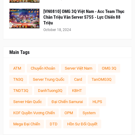
[VN0810] OMG 3Q Việt Nam - Acc Team Thục
Chân Triệu Vân Server S755 - Lực Chiến 88
Triệu
October 18, 2024
Main Tags
ATM
Chuyển Khoản
Server Việt Nam
OMG 3Q
TN3Q
Server Trung Quốc
Card
TanOMG3Q
TNDT3Q
DanhTuong3Q
KBHT
Server Hàn Quốc
Đại Chiến Samurai
HLPS
KOF Quyền Vương Chiến
OPM
System
Mega Đại Chiến
DTD
Hồn Sư Đối Quyết