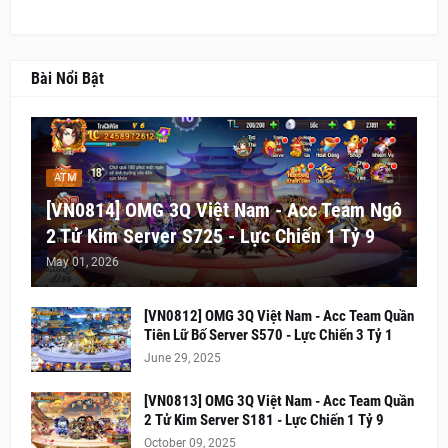
Bài Nổi Bật
ATM
[VN0814] OMG 3Q Việt Nam - Acc Team Ngô
2 Tử Kim Server S725 - Lực Chiến 1 Tỷ 9
May 01, 2026
[VN0812] OMG 3Q Việt Nam - Acc Team Quần
Tiên Lữ Bố Server S570 - Lực Chiến 3 Tỷ 1
June 29, 2025
[VN0813] OMG 3Q Việt Nam - Acc Team Quần
2 Tử Kim Server S181 - Lực Chiến 1 Tỷ 9
October 09, 2025