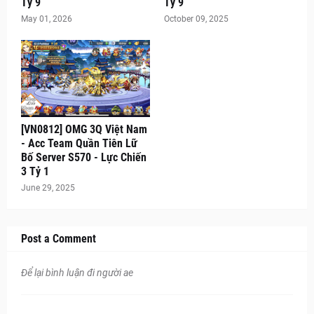
Tỷ 9
Tỷ 9
May 01, 2026
October 09, 2025
[VN0812] OMG 3Q Việt Nam
- Acc Team Quần Tiên Lữ
Bố Server S570 - Lực Chiến
3 Tỷ 1
June 29, 2025
Post a Comment
Để lại bình luận đi người ae