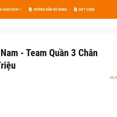
H GIAO DỊCH
HƯỚNG DẪN SỬ DỤNG
GIFT CODE
 Nam - Team Quần 3 Chân
riệu