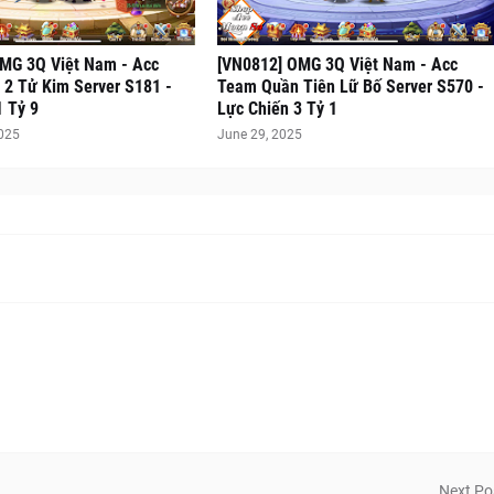
MG 3Q Việt Nam - Acc
[VN0812] OMG 3Q Việt Nam - Acc
2 Tử Kim Server S181 -
Team Quần Tiên Lữ Bố Server S570 -
1 Tỷ 9
Lực Chiến 3 Tỷ 1
2025
June 29, 2025
Next Po