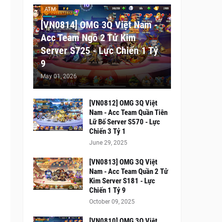
ATM
[VN0814] OMG 3Q Việt Nam -
Acc Team Ngô 2 Tử Kim
Server S725 - Lực Chiến 1 Tỷ
9
May 01, 2026
[VN0812] OMG 3Q Việt
Nam - Acc Team Quần Tiên
Lữ Bố Server S570 - Lực
Chiến 3 Tỷ 1
June 29, 2025
[VN0813] OMG 3Q Việt
Nam - Acc Team Quần 2 Tử
Kim Server S181 - Lực
Chiến 1 Tỷ 9
October 09, 2025
[VN0810] OMG 3Q Việt