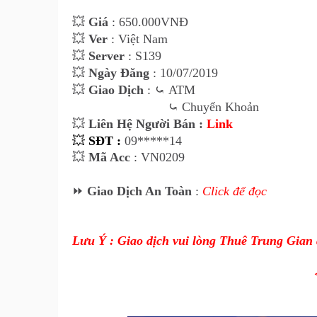
💥
Giá
: 650.000VNĐ
💥
Ver
: Việt Nam
💥
Server
: S139
💥
Ngày Đăng
: 10/07/2019
💥
Giao Dịch
:
⤿
ATM
⤿
Chuyển Khoản
💥
Liên Hệ Người Bán :
Link
💥
SĐT :
09*****14
💥
Mã Acc
: VN0209
⏩
Giao Dịch An Toàn
:
Click để đọc
Lưu Ý : Giao dịch vui lòng Thuê Trung Gian