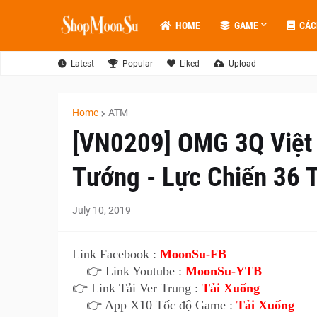
HOME
GAME
CÁC
Latest
Popular
Liked
Upload
Home
ATM
[VN0209] OMG 3Q Việt
Tướng - Lực Chiến 36 T
July 10, 2019
Link Facebook :
MoonSu-FB
👉 Link Youtube :
MoonSu-YTB
👉 Link Tải Ver Trung :
Tải Xuống
👉 App X10 Tốc độ Game :
Tải Xuống