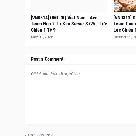
[VN0814] OMG 3Q Việt Nam - Acc
[VN0813] O
Team Ngô 2 Tử Kim Server S725 - Lực
Team Quần 
Chiến 1 Tỷ 9
Lực Chiến 
May 01, 2026
October 09, 
Post a Comment
Để lại bình luận đi người ae
Previous Post