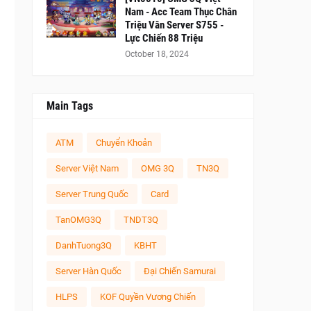
Nam - Acc Team Thục Chân
Triệu Vân Server S755 -
Lực Chiến 88 Triệu
October 18, 2024
Main Tags
ATM
Chuyển Khoản
Server Việt Nam
OMG 3Q
TN3Q
Server Trung Quốc
Card
TanOMG3Q
TNDT3Q
DanhTuong3Q
KBHT
Server Hàn Quốc
Đại Chiến Samurai
HLPS
KOF Quyền Vương Chiến