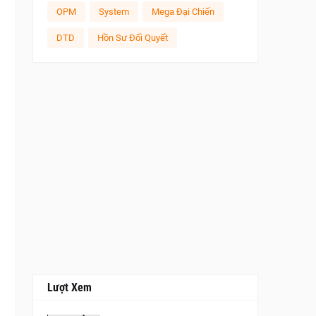
OPM
System
Mega Đại Chiến
DTD
Hồn Sư Đối Quyết
Lượt Xem